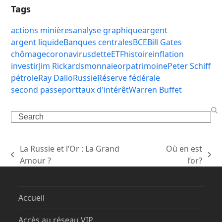
Tags
actions minières
analyse graphique
argent
argent liquide
Banques centrales
BCE
Bill Gates
chômage
coronavirus
dette
ETF
histoire
inflation
investir
Jim Rickards
monnaie
or
patrimoine
Peter Schiff
pétrole
Ray Dalio
Russie
Réserve fédérale
second passeport
taux d'intérêt
Warren Buffet
Search
La Russie et l’Or : La Grand
Où en est
previous
next
Amour ?
l’or?
post:
post:
Accueil
Accès au réseau VIP