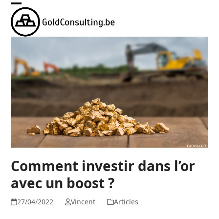
Skip
Open
Close
to
mobile
mobile
content
menu
menu
Comment investir dans l’or
avec un boost ?
27/04/2022
Vincent
Articles